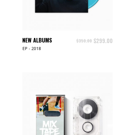
ADD TO CART
NEW ALBUMS
$
299.00
$
350.00
EP - 2018