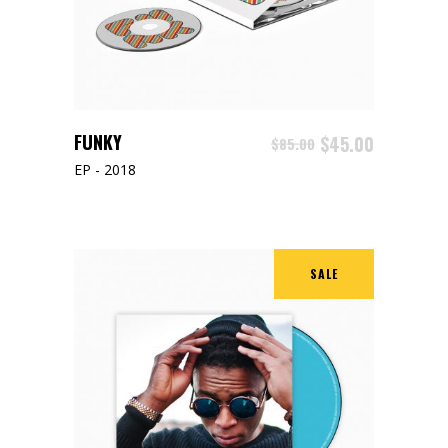
ADD TO CART
FUNKY
$
45.00
$
85.00
EP - 2018
SALE