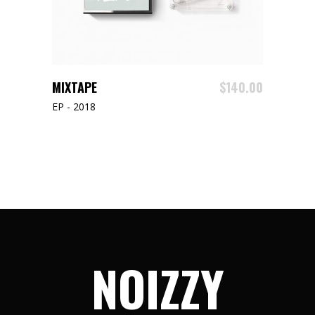
ADD TO CART
MIXTAPE
$
140.00
EP - 2018
NOIZZY