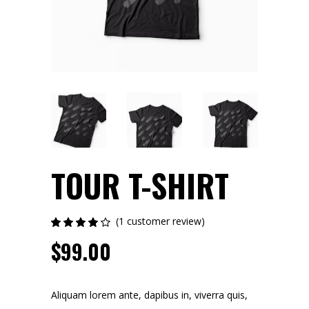
TOUR T-SHIRT
(
1
customer review)
Rated
1
4.00
$
99.00
out of
5
based
on
customer
Aliquam lorem ante, dapibus in, viverra quis,
rating